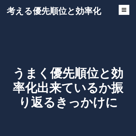
Skip
考える優先順位と効率化
to
Men
content
Toggl
うまく優先順位と効
率化出来ているか振
り返るきっかけに