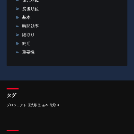
優先順位
劣後順位
基本
時間効率
段取り
納期
重要性
タグ
プロジェクト
優先順位
基本
段取り