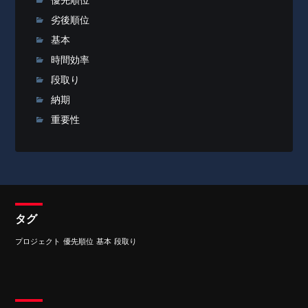
優先順位
劣後順位
基本
時間効率
段取り
納期
重要性
タグ
プロジェクト
優先順位
基本
段取り